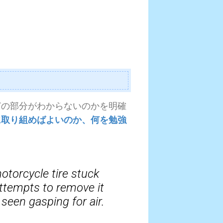
どの部分がわからないのかを明確
に取り組めばよいのか、何を勉強
otorcycle tire stuck
Attempts to remove it
seen gasping for air.