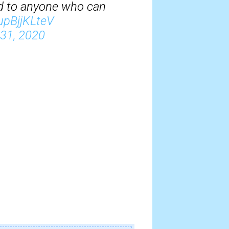
ard to anyone who can
upBjjKLteV
31, 2020