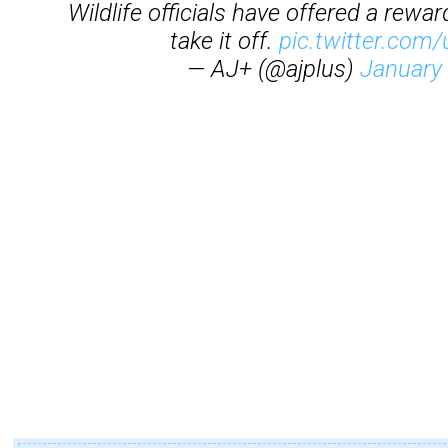
Wildlife officials have offered a rew
take it off.
pic.twitter.com/
— AJ+ (@ajplus)
January 