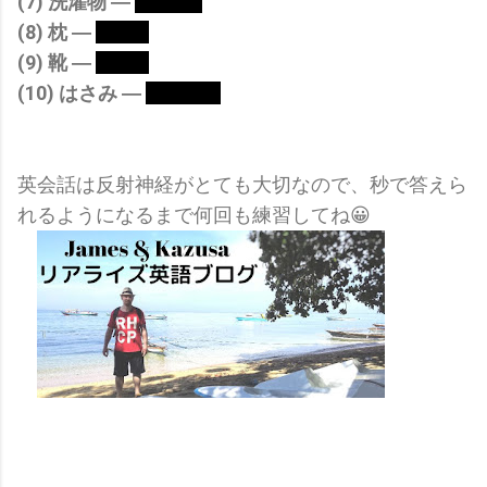
(7) 洗濯物 ―
laundry
(8) 枕 ―
pillow
(9) 靴 ―
shoes
(10) はさみ ―
scissors
英会話は反射神経がとても大切なので、秒で答えら
れるようになるまで何回も練習してね😀