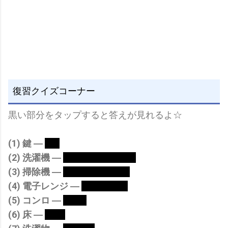
復習クイズコーナー
黒い部分をタップすると答えが見れるよ☆
(1) 鍵 ―
key
(2) 洗濯機 ―
washing machine
(3) 掃除機 ―
vacuum cleaner
(4) 電子レンジ ―
microwave
(5) コンロ ―
stove
(6) 床 ―
floor